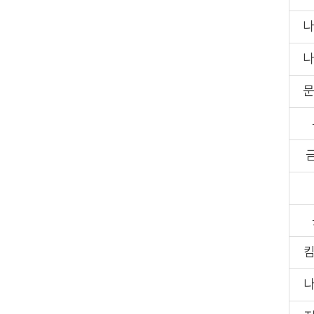
나
나
문
금
킴
나