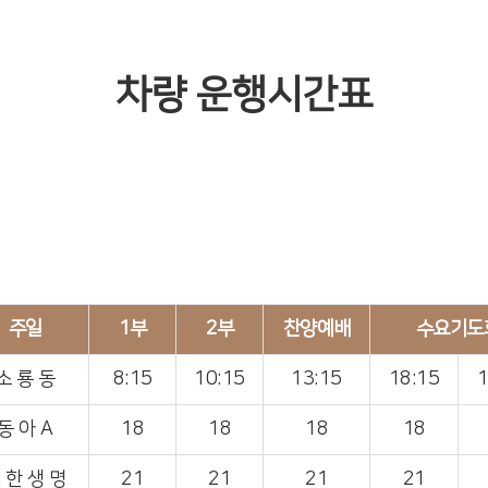
차량 운행시간표
주일
1부
2부
찬양예배
수요기도
소 룡 동
8:15
10:15
13:15
18:15
1
동 아 A
18
18
18
18
 한 생 명
21
21
21
21