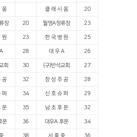
 움
클 래 시 움
20
류장
20
월명A정류장
23
 원
23
한 국 병 원
25
A
28
대 우 A
26
석교회
30
(구)반석교회
27
 공
32
창 성 주 공
28
 퍼
34
신 호 슈 퍼
29
 문
35
남 초 후 문
32
후문
36
대우A 후문
34
 중
38
서 흥 중
36