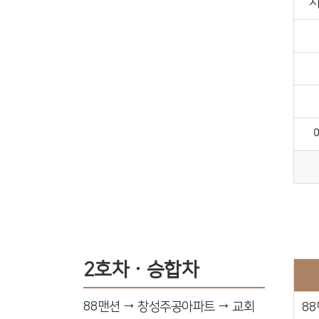
지
2호차ㆍ승합차
88맨션 → 창성주공아파트 → 교회
88