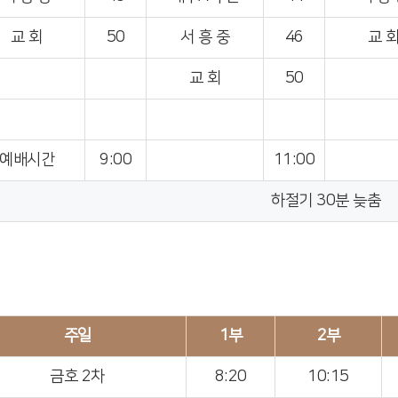
교 회
50
서 흥 중
46
교 
교 회
50
예배시간
9:00
11:00
하절기 30분 늦춤
주일
1부
2부
금호 2차
8:20
10:15