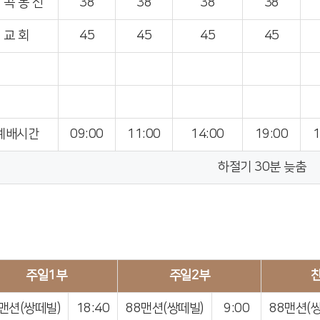
 곡 동 신
38
38
38
38
교 회
45
45
45
45
예배시간
09:00
11:00
14:00
19:00
1
하절기 30분 늦춤
주일1부
주일2부
맨션(쌍떼빌)
18:40
88맨션(쌍떼빌)
9:00
88맨션(