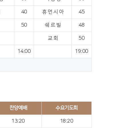
회
40
휴 먼 시 아
45
50
쉐 르 빌
48
교 회
50
14:00
19:00
찬양예배
수요기도회
13:20
18:20