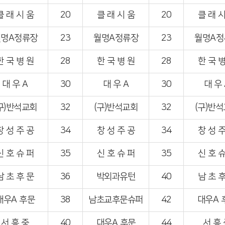
클 래 시 움
20
클 래 시 움
20
클 래 시
월명A정류장
23
월명A정류장
23
월명A정
한 국 병 원
28
한 국 병 원
28
한 국 병
대 우 A
30
대 우 A
30
대 우 
구)반석교회
32
(구)반석교회
32
(구)반
창 성 주 공
34
창 성 주 공
34
창 성 주
신 호 슈 퍼
35
신 호 슈 퍼
35
신 호 슈
남 초 후 문
36
박외과유턴
40
남 초 후
대우A 후문
38
남초교후문슈퍼
42
대우A 
서 흥 중
40
대우A 후문
44
서 흥