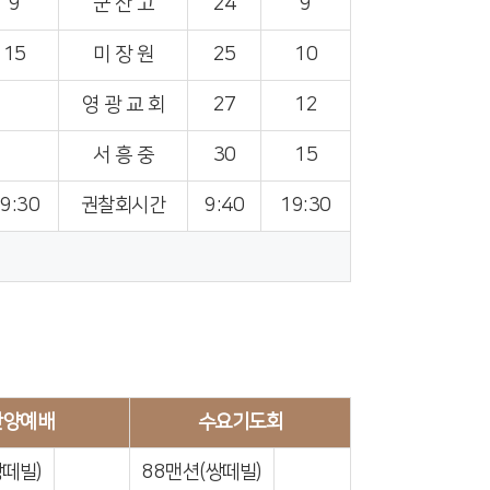
9
군 산 고
24
9
15
미 장 원
25
10
영 광 교 회
27
12
서 흥 중
30
15
9:30
권찰회시간
9:40
19:30
찬양예배
수요기도회
쌍떼빌)
88맨션(쌍떼빌)