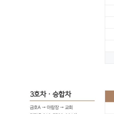
3호차ㆍ승합차
금호A → 아람장 → 교회