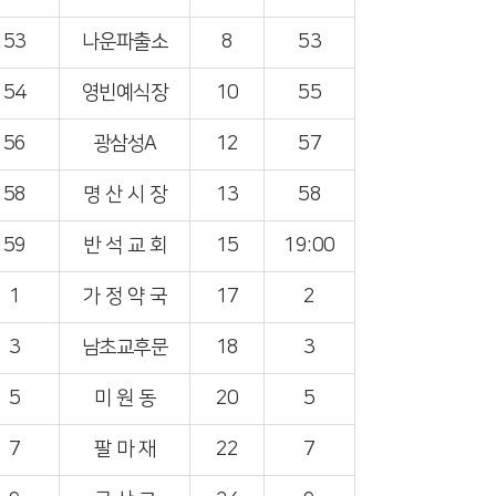
53
나운파출소
8
53
54
영빈예식장
10
55
56
광삼성A
12
57
58
명 산 시 장
13
58
59
반 석 교 회
15
19:00
1
가 정 약 국
17
2
3
남초교후문
18
3
5
미 원 동
20
5
7
팔 마 재
22
7