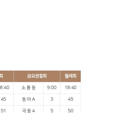
회
금요권찰회
월례회
8:40
소 룡 동
9:00
18:40
45
동 아 A
3
45
51
극 동 4
5
50