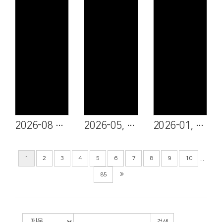
Views
Views
Views
2026-08 유종명 청년
2026-05, 06, 07 진은영 집사, 김유빈 학생, 김다빈 학생
2026-01, 02 김광태 집사, 김영순 권사
...
1
2
3
4
5
6
7
8
9
10
85
검색