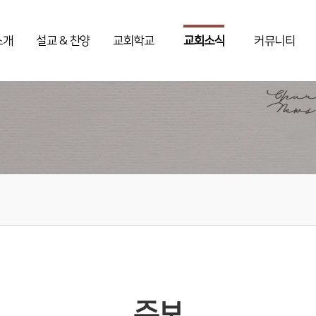
소개
설교 & 찬양
교회학교
교회소식
커뮤니티
주보